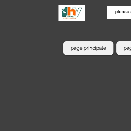
page principale
pag