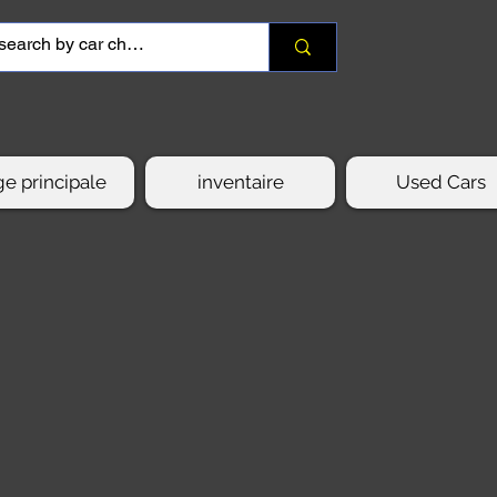
e principale
inventaire
Used Cars