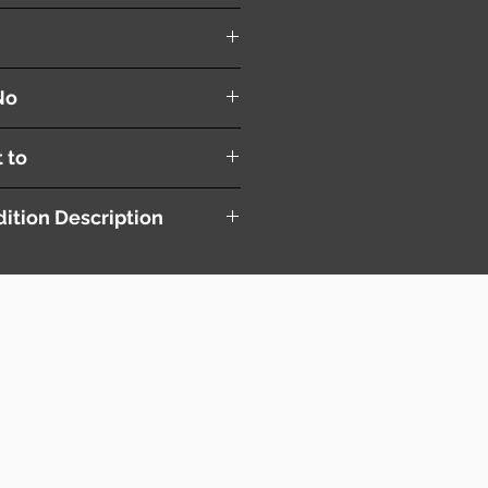
No
t to
ition Description