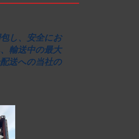
梱包し、安全にお
、輸送中の最大
配送への当社の
。