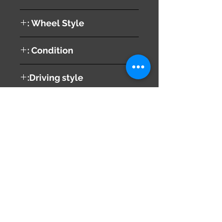
WHITE
Wheel Style :
NORMAL
Condition :
B
Driving style:
RIGHT
Chassis No :
JZS171
Share
673-0433
Japan
Hyōgo Prefecture
info@hy2japan.com