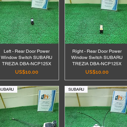
Left - Rear Door Power
Quick View
Right - Rear Door Power
Quick View
Window Switch SUBARU
Window Switch SUBARU
TREZIA DBA-NCP125X
TREZIA DBA-NCP125X
Price
Price
US$10.00
US$10.00
SUBARU
SUBARU