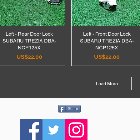
Left - Rear Door Lock
Quick View
Left - Front Door Lock
Quick View
SUBARU TREZIA DBA-
SUBARU TREZIA DBA-
NCP125X
NCP125X
Price
Price
US$22.00
US$22.00
Load More
Share