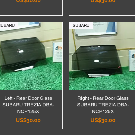
US$10.00
US$30.00
SUBARU
SUBARU
Left - Rear Door Glass
Quick View
Right - Rear Door Glass
Quick View
SUBARU TREZIA DBA-
SUBARU TREZIA DBA-
NCP125X
NCP125X
Price
Price
US$30.00
US$30.00