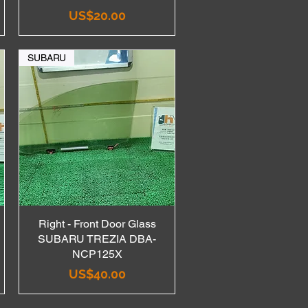
Price
US$20.00
SUBARU
Right - Front Door Glass
Quick View
SUBARU TREZIA DBA-
NCP125X
Price
US$40.00