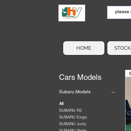
HOME
STOCK 
Cars Models
Subaru Models
All
SUBARU R2
SUBARU Exiga
SUBARU Justy
SUBARU Stella