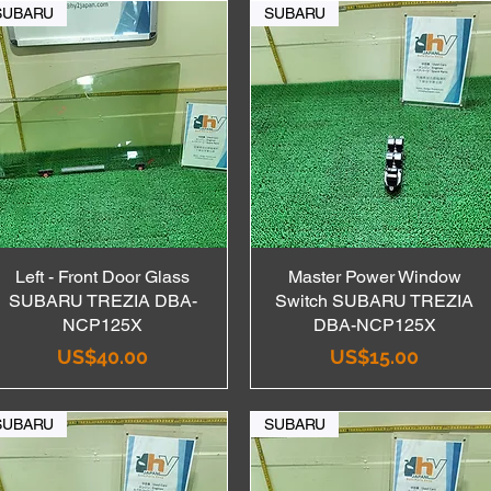
SUBARU
SUBARU
Left - Front Door Glass
Quick View
Master Power Window
Quick View
SUBARU TREZIA DBA-
Switch SUBARU TREZIA
NCP125X
DBA-NCP125X
Price
Price
US$40.00
US$15.00
SUBARU
SUBARU