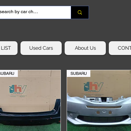
LIST
Used Cars
About Us
CON
SUBARU
SUBARU