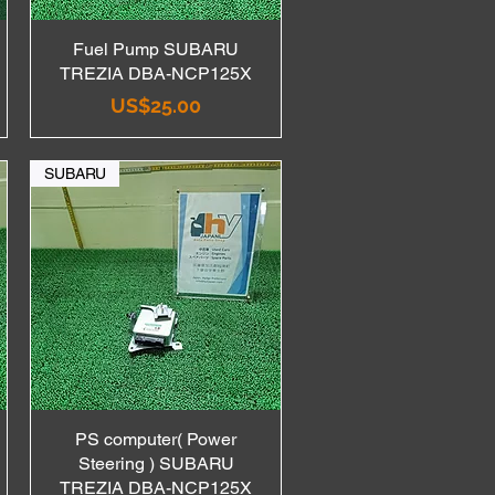
Fuel Pump SUBARU
Quick View
TREZIA DBA-NCP125X
Price
US$25.00
SUBARU
PS computer( Power
Quick View
Steering ) SUBARU
TREZIA DBA-NCP125X