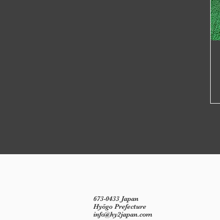
673-0433 Japan
Hyōgo Prefecture
info@hy2japan.com