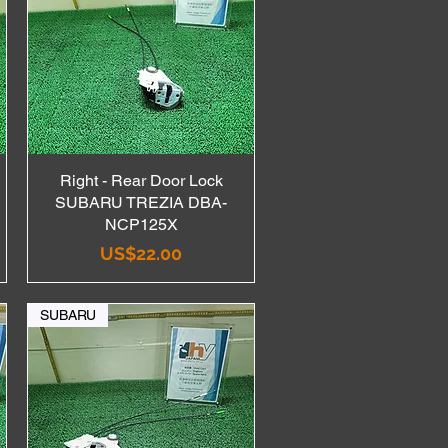
Right - Rear Door Lock
Quick View
SUBARU TREZIA DBA-
NCP125X
Price
US$22.00
SUBARU