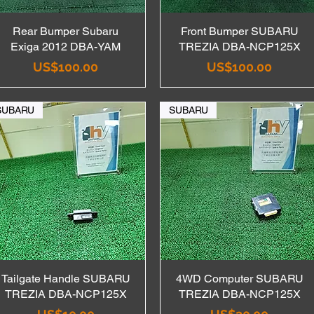
Rear Bumper Subaru
Quick View
Front Bumper SUBARU
Quick View
Exiga 2012 DBA-YAM
TREZIA DBA-NCP125X
Price
Price
US$100.00
US$100.00
SUBARU
SUBARU
Tailgate Handle SUBARU
Quick View
4WD Computer SUBARU
Quick View
TREZIA DBA-NCP125X
TREZIA DBA-NCP125X
Price
Price