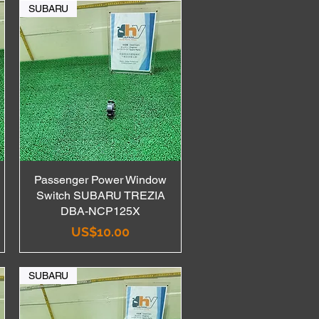
SUBARU
Passenger Power Window
Quick View
Switch SUBARU TREZIA
DBA-NCP125X
Price
US$10.00
SUBARU