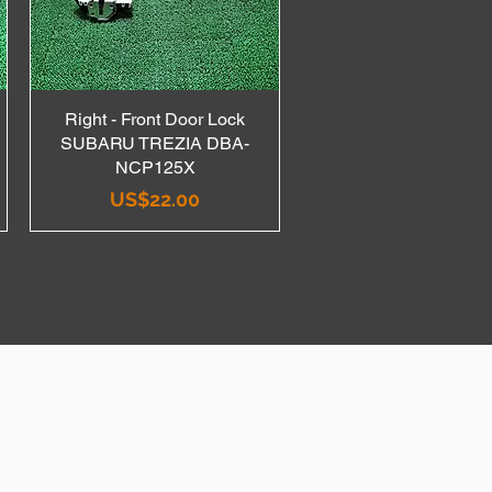
Right - Front Door Lock
Quick View
SUBARU TREZIA DBA-
NCP125X
Price
US$22.00