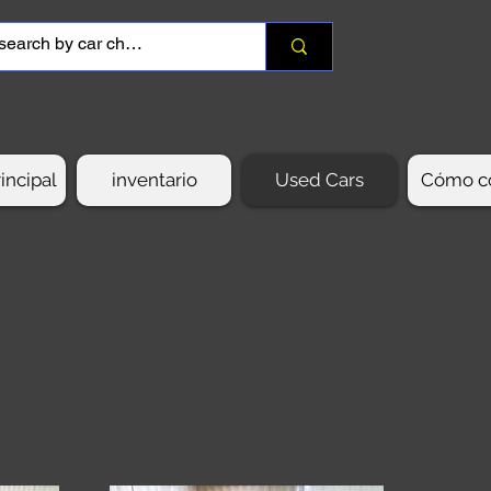
incipal
inventario
Used Cars
Cómo c