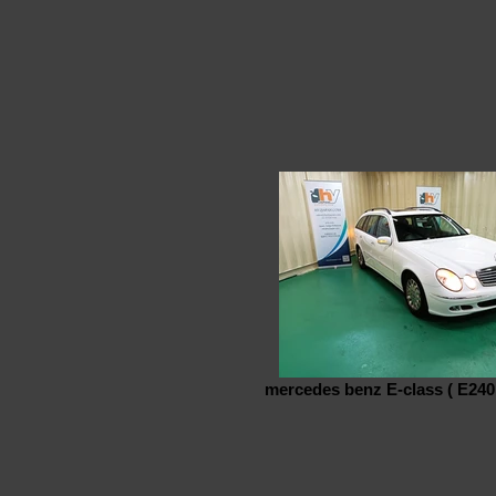
mercedes benz E-class ( E240 