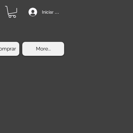
Iniciar sesión
omprar
More...