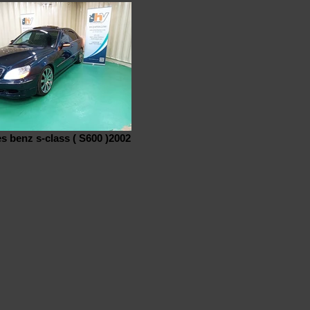
 benz s-class ( S600 )2002