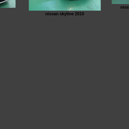
nis
nissan skyline 2010