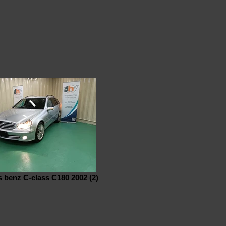
 benz C-class C180 2002 (2)