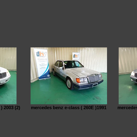
) 2003 (2)
mercedes benz e-class ( 260E )1991
mercedes