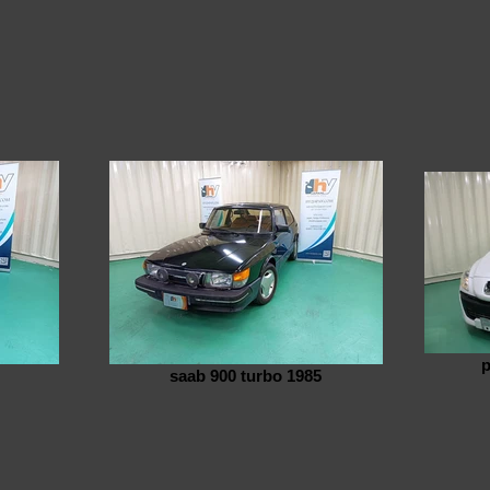
p
saab 900 turbo 1985